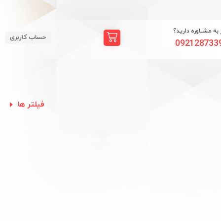
ز به مشــاوره داریـد؟
حساب کاربری
092128733
فیلتر ها