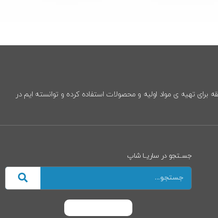
د را در فضای مجازی آغاز کرد. در هر بخش از 2 کارشناس خُبره و با سلیقه برای تهیه ی مواد اولیه و محصولات استفاده کرده و توانسته ایم در
جســتجو در ساریــا شاپ