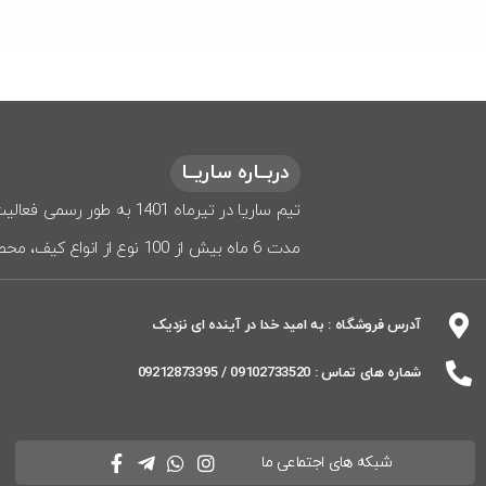
دربــاره ساریــا
مدت 6 ماه بیش از 100 نوع از انواع کیف، محصولات هنری و اکسسوری زنانه به فروش برسانیم.
آدرس فروشگاه : به امید خدا در آینده ای نزدیک
شماره های تماس : 09102733520 / 09212873395
شبکه های اجتماعی ما