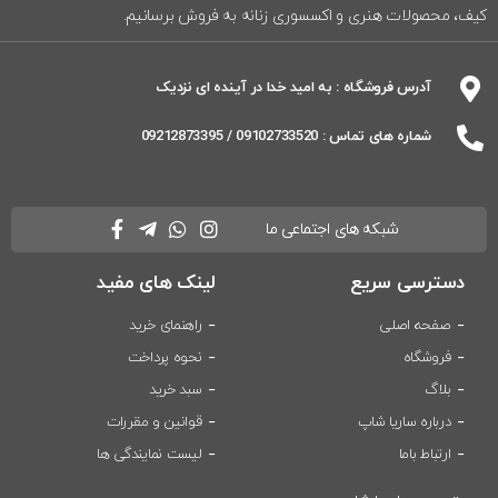
کیف، محصولات هنری و اکسسوری زنانه به فروش برسانیم.
آدرس فروشگاه : به امید خدا در آینده ای نزدیک
شماره های تماس : 09102733520 / 09212873395
شبکه های اجتماعی ما
دسترسی سریع
لینک های مفید
صفحه اصلی
راهنمای خرید
فروشگاه
نحوه پرداخت
بلاگ
سبد خرید
درباره ساریا شاپ
قوانین و مقررات
ارتباط باما
لیست نمایندگی ها