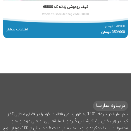
کیف رودوشی زنانه کد 68800
Women's shoulder bag code 68800
370/000
تومان
اطلاعات بیشتر
350/000
تومان
دربــاره ساریــا
تیم ساریا در تیرماه 1401 به طور رسمی فعالیت خود را در فضای مجازی آغاز
کرد. در هر بخش از 2 کارشناس خُبره و با سلیقه برای تهیه ی مواد اولیه و
محصولات استفاده کرده و توانسته ایم در مدت 6 ماه بیش از 100 نوع از انواع