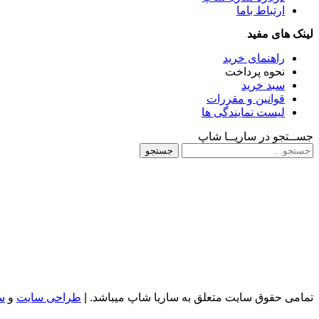
ارتباط باما
لینک های مفید
راهنمای خرید
نحوه پرداخت
سبد خرید
قوانین و مقررات
لیست نمایندگی ها
جســتجو در ساریــا شاپ
جستجو
تمامی حقوق سایت متعلق به ساریا شاپ میباشد. |
طراحی سایت
و
س