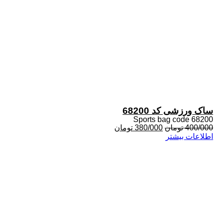
ساک ورزشی کد 68200
Sports bag code 68200
قیمت
قیمت
400/000
تومان
380/000
تومان
اصلی
فعلی
اطلاعات بیشتر
400/000 تومان
380/000 تومان
بود.
است.