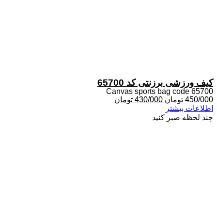
کیف ورزشی برزنتی کد 65700
Canvas sports bag code 65700
قیمت
قیمت
450/000
تومان
430/000
تومان
اصلی
فعلی
اطلاعات بیشتر
450/000 تومان
430/000 تومان
چند لحظه صبر کنید
بود.
است.