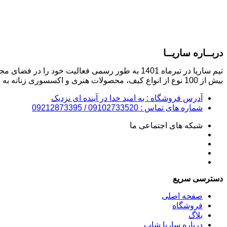
دربــاره ساریــا
بیش از 100 نوع از انواع کیف، محصولات هنری و اکسسوری زنانه به فروش برسانیم.
آدرس فروشگاه : به امید خدا در آینده ای نزدیک
شماره های تماس : 09102733520 / 09212873395
شبکه های اجتماعی ما
دسترسی سریع
صفحه اصلی
فروشگاه
بلاگ
درباره ساریا شاپ