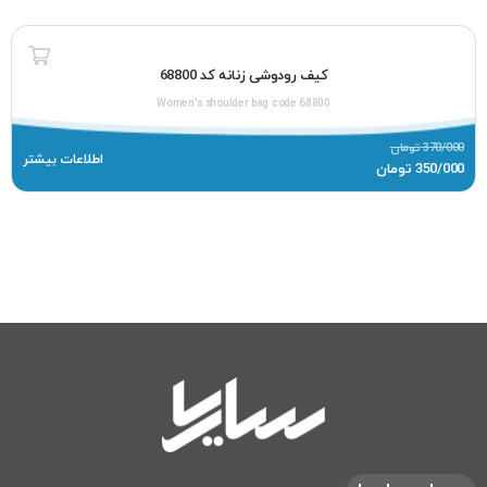
کیف رودوشی زنانه کد 68800
Women's shoulder bag code 68800
370/000
تومان
اطلاعات بیشتر
350/000
تومان