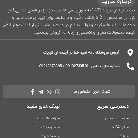
دربــاره ساریــا
تیم ساریا در تیرماه 1401 به طور رسمی فعالیت خود را در فضای مجازی آغاز
کرد. در هر بخش از 2 کارشناس خُبره و با سلیقه برای تهیه ی مواد اولیه و
محصولات استفاده کرده و توانسته ایم در مدت 6 ماه بیش از 100 نوع از انواع
کیف، محصولات هنری و اکسسوری زنانه به فروش برسانیم.
آدرس فروشگاه : به امید خدا در آینده ای نزدیک
شماره های تماس : 09102733520 / 09212873395
شبکه های اجتماعی ما
دسترسی سریع
لینک های مفید
صفحه اصلی
راهنمای خرید
فروشگاه
نحوه پرداخت
بلاگ
سبد خرید