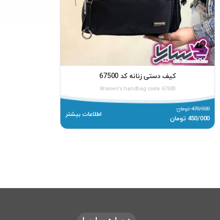
کیف دستی زنانه کد 67500
Women's handbag code 67500
470/000
تومان
اطلاعات بیشتر
450/000
تومان