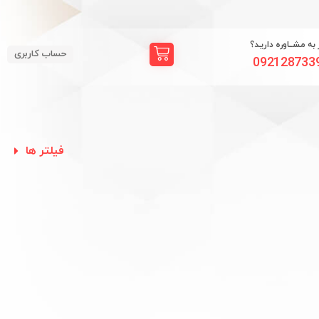
ز به مشــاوره داریـد؟
حساب کاربری
092128733
فیلتر ها